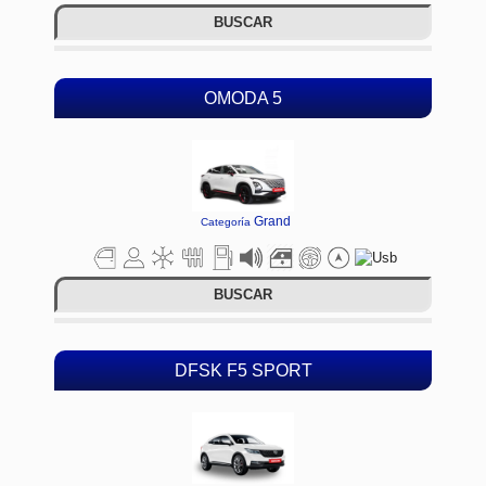
BUSCAR
OMODA 5
Grand
Categoría
BUSCAR
DFSK F5 SPORT