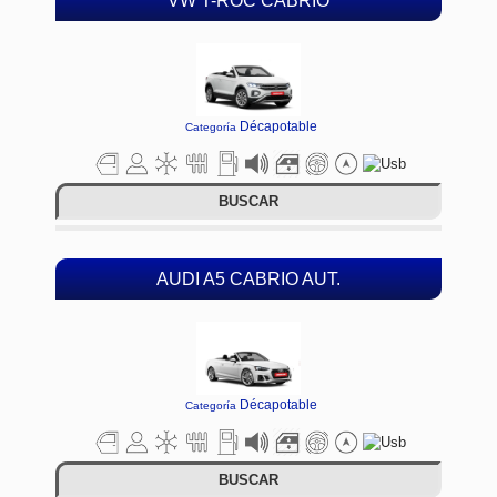
VW T-ROC CABRIO
Décapotable
Categoría
BUSCAR
AUDI A5 CABRIO AUT.
Décapotable
Categoría
BUSCAR