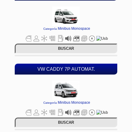
Minibus Monospace
Categoría
BUSCAR
VW CADDY 7P AUTOMAT.
Minibus Monospace
Categoría
BUSCAR