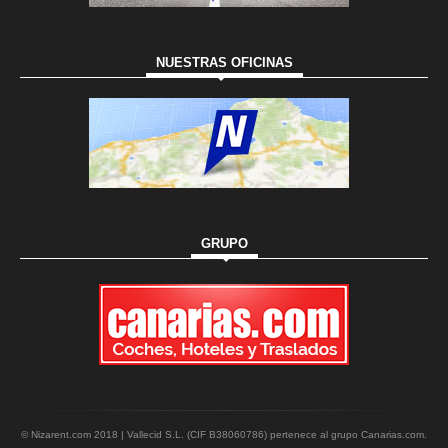
NUESTRAS OFICINAS
GRUPO
© Nizarent.com 2018 | Vallecid S.L. (CIF B38060786) pertenece al grupo Canarias.com.