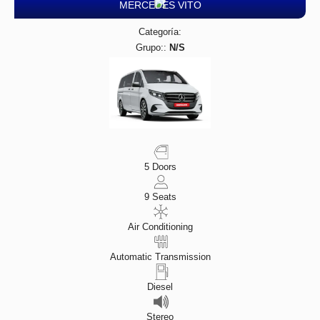
MERCEDES VITO
Categoría:
Grupo::
N/S
5 Doors
9 Seats
Air Conditioning
Automatic Transmission
Diesel
Stereo