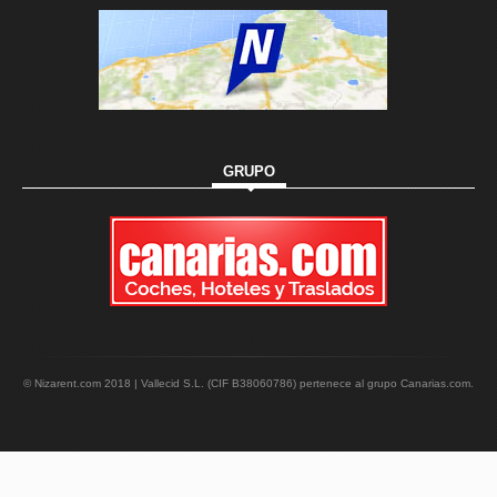
GRUPO
© Nizarent.com 2018 | Vallecid S.L. (CIF B38060786) pertenece al grupo Canarias.com.